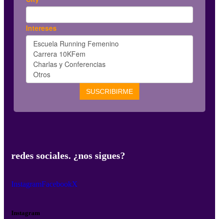
redes sociales. ¿nos sigues?
Instagram
Facebook
X
Instagram