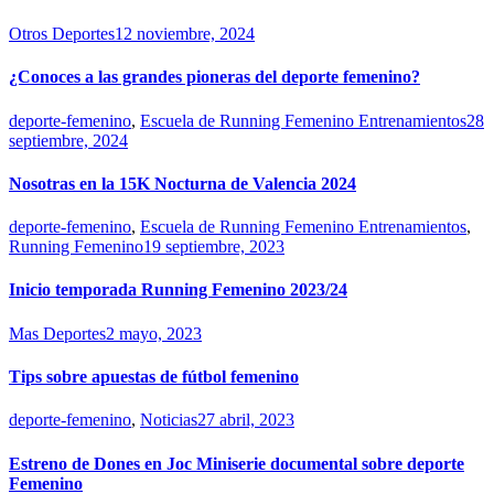
Otros Deportes
12 noviembre, 2024
¿Conoces a las grandes pioneras del deporte femenino?
deporte-femenino
,
Escuela de Running Femenino Entrenamientos
28
septiembre, 2024
Nosotras en la 15K Nocturna de Valencia 2024
deporte-femenino
,
Escuela de Running Femenino Entrenamientos
,
Running Femenino
19 septiembre, 2023
Inicio temporada Running Femenino 2023/24
Mas Deportes
2 mayo, 2023
Tips sobre apuestas de fútbol femenino
deporte-femenino
,
Noticias
27 abril, 2023
Estreno de Dones en Joc Miniserie documental sobre deporte
Femenino