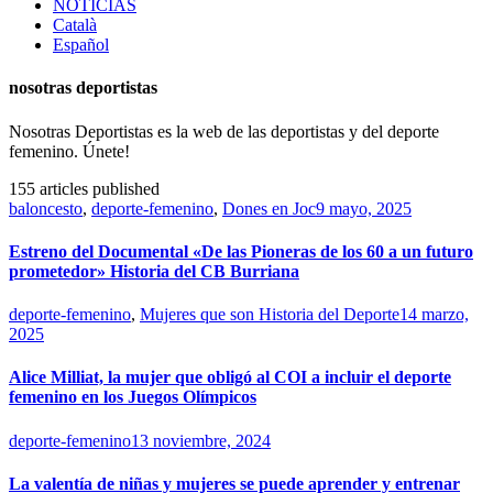
NOTICIAS
Català
Español
nosotras deportistas
Nosotras Deportistas es la web de las deportistas y del deporte
femenino. Únete!
155
articles published
baloncesto
,
deporte-femenino
,
Dones en Joc
9 mayo, 2025
Estreno del Documental «De las Pioneras de los 60 a un futuro
prometedor» Historia del CB Burriana
deporte-femenino
,
Mujeres que son Historia del Deporte
14 marzo,
2025
Alice Milliat, la mujer que obligó al COI a incluir el deporte
femenino en los Juegos Olímpicos
deporte-femenino
13 noviembre, 2024
La valentía de niñas y mujeres se puede aprender y entrenar