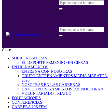
Close
SOBRE NOSOTRAS
EL DEPORTE FEMENINO EN CIFRAS
ENTRENAMIENTOS
ENTRENA CON NOSOTRAS
GRUPO ENTRENAMIENTOS MEDIA MARATON
2026
NOSOTRAS EN LAS CARRERAS
DATOS ENTRENAMIENTOS 15K NOCTURNA
VOLUNTARIADO TRIATLÓ
EQUIPACIONES
CONFERENCIAS
CARRERA 10KFEM