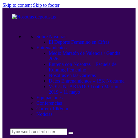
Skip to content
Skip to footer
Sobre Nosotras
El Deporte Femenino en Cifras
Entrenamientos
Medio Maratón de Valencia / Gandía
2026
Entrena con Nosotras – Escuela de
Running Femenino
Nosotras en las Carreras
Datos Entrenamientos – 15K Nocturna
VOLUNTARIADO Triatló Maritim
2019 – 11 mayo
Equipaciones
Conferencias
Carrera 10kFem
Noticias