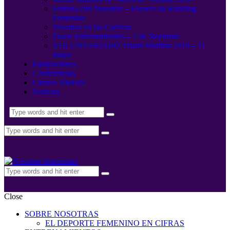
Entrena con Nosotras – Escuela de Running
Femenino
Nosotras en las Carreras
Datos Entrenamientos – 15K Nocturna
VOLUNTARIADO Triatló Maritim 2019 – 11
mayo
Equipaciones
Conferencias
Carrera 10kFem
Noticias
Close
SOBRE NOSOTRAS
EL DEPORTE FEMENINO EN CIFRAS