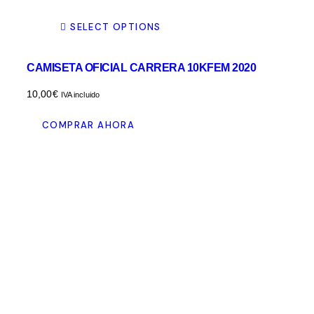
SELECT OPTIONS
CAMISETA OFICIAL CARRERA 10KFEM 2020
10,00
€
IVA incluido
Este
COMPRAR AHORA
producto
tiene
múltiples
variantes.
Las
opciones
se
pueden
elegir
en
la