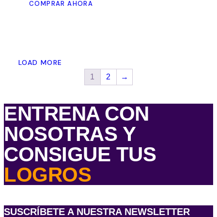
COMPRAR AHORA
producto
tiene
múltiples
variantes.
Las
LOAD MORE
opciones
1
2
→
se
pueden
elegir
ENTRENA CON
en
la
NOSOTRAS Y
página
CONSIGUE TUS
de
producto
LOGROS
SUSCRÍBETE A NUESTRA NEWSLETTER