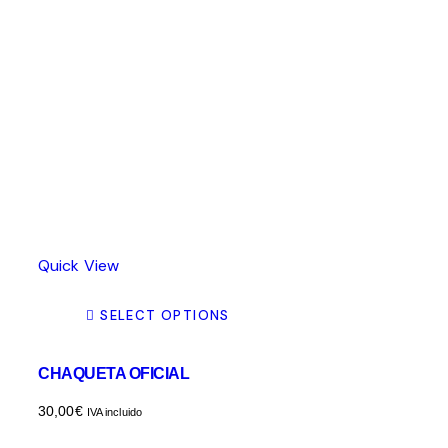
página
de
producto
Quick View
SELECT OPTIONS
CHAQUETA OFICIAL
30,00
€
IVA incluido
Este