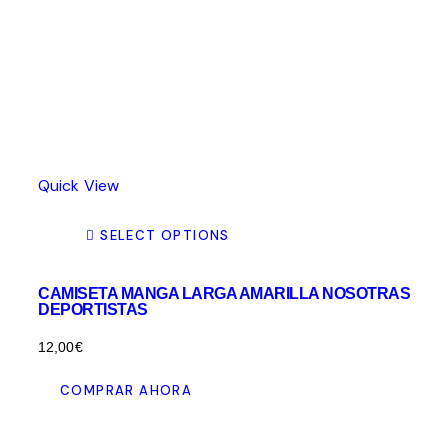
Quick View
SELECT OPTIONS
CAMISETA MANGA LARGA AMARILLA NOSOTRAS
DEPORTISTAS
12,00
€
Este
COMPRAR AHORA
producto
tiene
múltiples