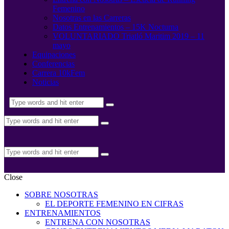
Femenino
Nosotras en las Carreras
Datos Entrenamientos – 15K Nocturna
VOLUNTARIADO Triatló Maritim 2019 – 11
mayo
Equipaciones
Conferencias
Carrera 10kFem
Noticias
Close
SOBRE NOSOTRAS
EL DEPORTE FEMENINO EN CIFRAS
ENTRENAMIENTOS
ENTRENA CON NOSOTRAS