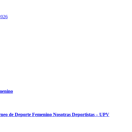
026
emenino
orneo de Deporte Femenino Nosotras Deportistas – UPV