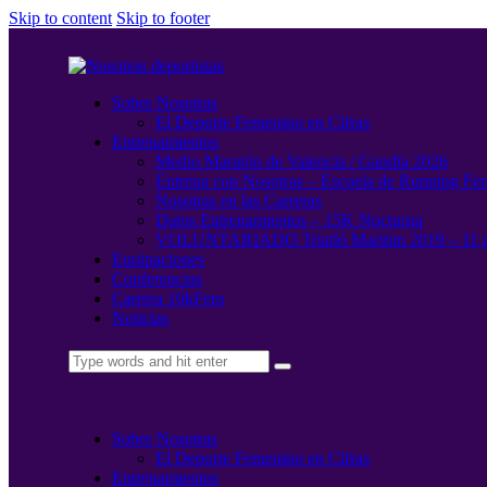
Skip to content
Skip to footer
Sobre Nosotras
El Deporte Femenino en Cifras
Entrenamientos
Medio Maratón de Valencia / Gandía 2026
Entrena con Nosotras – Escuela de Running Fe
Nosotras en las Carreras
Datos Entrenamientos – 15K Nocturna
VOLUNTARIADO Triatló Maritim 2019 – 11 
Equipaciones
Conferencias
Carrera 10kFem
Noticias
Sobre Nosotras
El Deporte Femenino en Cifras
Entrenamientos