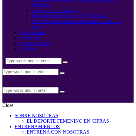
Femenino
Nosotras en las Carreras
Datos Entrenamientos – 15K Nocturna
VOLUNTARIADO Triatló Maritim 2019 – 11
mayo
Equipaciones
Conferencias
Carrera 10kFem
Noticias
Close
SOBRE NOSOTRAS
EL DEPORTE FEMENINO EN CIFRAS
ENTRENAMIENTOS
ENTRENA CON NOSOTRAS