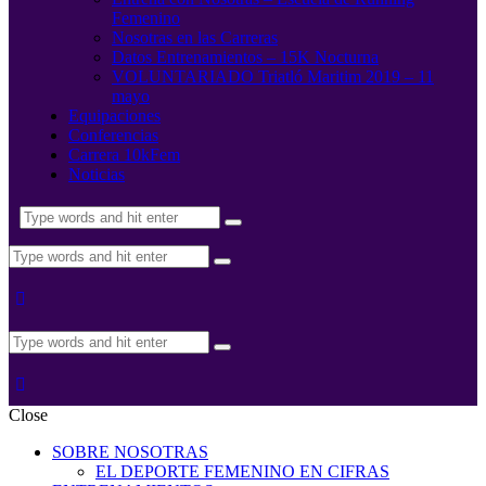
Femenino
Nosotras en las Carreras
Datos Entrenamientos – 15K Nocturna
VOLUNTARIADO Triatló Maritim 2019 – 11
mayo
Equipaciones
Conferencias
Carrera 10kFem
Noticias
Close
SOBRE NOSOTRAS
EL DEPORTE FEMENINO EN CIFRAS