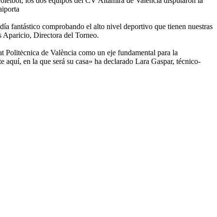
voleibol, los dos equipos del CV Altamira de Valencia disputaron la
aiporta
 día fantástico comprobando el alto nivel deportivo que tienen nuestras
s Aparicio, Directora del Torneo.
tat Politėcnica de València como un eje fundamental para la
te aquí, en la que será su casa» ha declarado Lara Gaspar, técnico-