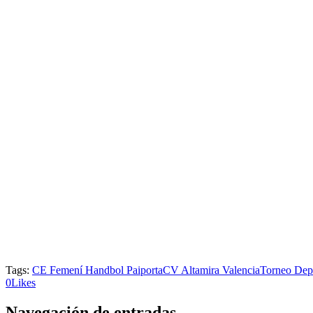
Tags:
CE Femení Handbol Paiporta
CV Altamira Valencia
Torneo Dep
0
Likes
Navegación de entradas