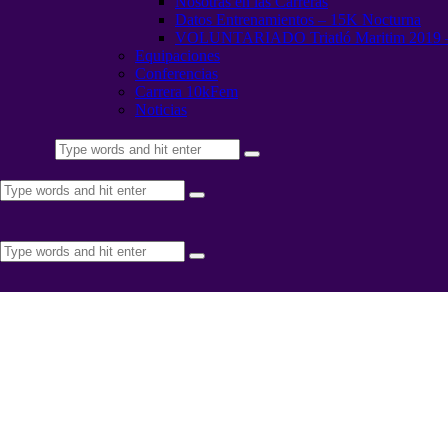
Nosotras en las Carreras
Datos Entrenamientos – 15K Nocturna
VOLUNTARIADO Triatló Maritim 2019 
Equipaciones
Conferencias
Carrera 10kFem
Noticias