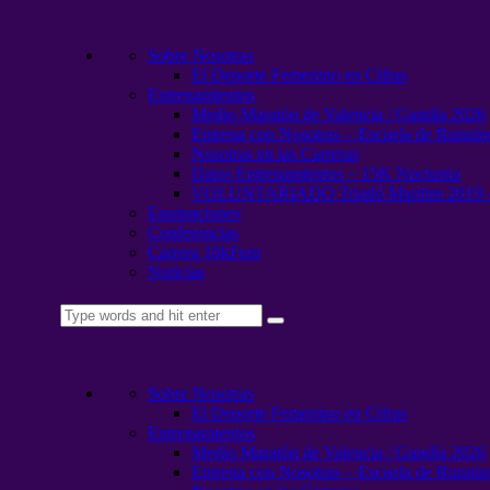
Skip to content
Skip to footer
Close
Sobre Nosotras
SOBRE NOSOTRAS
El Deporte Femenino en Cifras
EL DEPORTE FEMENINO EN CIFRAS
Entrenamientos
ENTRENAMIENTOS
Medio Maratón de Valencia / Gandía 2026
ENTRENA CON NOSOTRAS
Entrena con Nosotras – Escuela de Runni
GRUPO ENTRENAMIENTOS MEDIA MARATON 2
Nosotras en las Carreras
NOSOTRAS EN LAS CARRERAS
Datos Entrenamientos – 15K Nocturna
DATOS ENTRENAMIENTOS 15K NOCTURNA
VOLUNTARIADO Triatló Maritim 2019 
VOLUNTARIADO TRIATLÓ
Equipaciones
EQUIPACIONES
Conferencias
CONFERENCIAS
Carrera 10kFem
CARRERA 10KFEM
Noticias
NOTICIAS
Català
Español
Sobre Nosotras
El Deporte Femenino en Cifras
Entrenamientos
Medio Maratón de Valencia / Gandía 2026
Entrena con Nosotras – Escuela de Runni