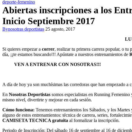
deporte-femenino
Abiertas inscripciones a los E
Inicio Septiembre 2017
By
nosotras deportistas
25 agosto, 2017
LU
Si quieres empezar a
correr
, realizar tu primera carrera popular, o t
día, ¡¡te estamos buscando!!! Apúntate a nuestros entrenamientos de
R
VEN A ENTRENAR CON NOSOTRAS!!!
A día de hoy ya son muchísimas las corredoras que han empezado a co
En
Nosotras Deportistas
somos especialistas en Running Femenino y 
mismo nivel, divertirte y mejorar en cada sesión.
Cómo funciona:
Tenemos entrenamientos los Sábados, y los Martes y
alguno de estos entrenamientos: técnica de carrera, series, fortalecimi
CAMISETA TECNICA gratuita
al formalizar la inscripción.
Periodo de Inscripción: Del sábado 16 de septiembre al 16 de diciem