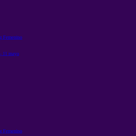
ng Femenino
026
– 11 mayo
ng Femenino