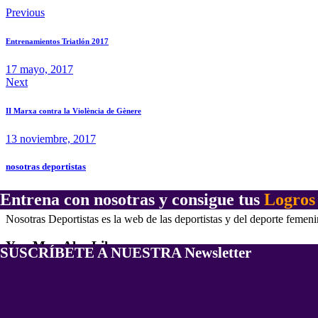
Previous
Entrenamientos Triatlón 2017
17 mayo, 2017
Next
II Marxa contra la Violència de Gènere
13 noviembre, 2017
nosotras deportistas
About Author
Entrena con nosotras y consigue tus
Logros
Nosotras Deportistas es la web de las deportistas y del deporte femen
You May Also Like
SUSCRÍBETE A NUESTRA Newsletter
deporte-femenino
,
Running Femenino
Primavera Runner: Entrena con Nosotras!