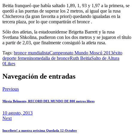
Beitia franqueó que había saltado 1,89, 1, 93 y 1,97 a la primera, se
quedó a las puertas de superar los 2 metros, al igual que la rusa
Chicherova (la gran favorita a priori) quedando igualadas en la
tercera plaza, por lo que compartirán el bronce .
Sólo dos atletas, la estadounidense Brigetta Barrett y la rusa
Svetlana Shkolina, pudieron con los dos metros y se jugaron el título
a partir de 2,03, que finalmente consiguió la atleta rusa.
Tags:
bronce mundialista
Campeonato Mundo Moscú 2013
éxito
deporte femenino
medalla de bronce
Ruth Beitia
Salto de Altura
0
Likes
Navegación de entradas
Previous
Mireia Belmonte, RECORD DEL MUNDO DE 800 metros libres
10 agosto, 2013
Next
Inscríbete! a nuestra próxima Quedada 12-Octubre