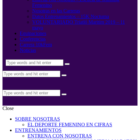
Femenino
Nosotras en las Carreras
Datos Entrenamientos – 15K Nocturna
VOLUNTARIADO Triatló Maritim 2019 – 11
mayo
Equipaciones
Conferencias
Carrera 10kFem
Noticias
Close
SOBRE NOSOTRAS
EL DEPORTE FEMENINO EN CIFRAS
ENTRENAMIENTOS
ENTRENA CON NOSOTRAS