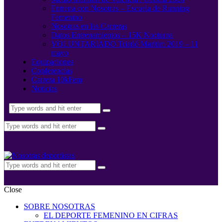
Entrena con Nosotras – Escuela de Running
Femenino
Nosotras en las Carreras
Datos Entrenamientos – 15K Nocturna
VOLUNTARIADO Triatló Maritim 2019 – 11
mayo
Equipaciones
Conferencias
Carrera 10kFem
Noticias
Close
SOBRE NOSOTRAS
EL DEPORTE FEMENINO EN CIFRAS