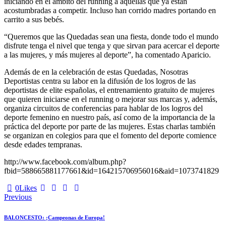
iniciando en el ámbito del running a aquellas que ya están
acostumbradas a competir. Incluso han corrido madres portando en
carrito a sus bebés.
“Queremos que las Quedadas sean una fiesta, donde todo el mundo
disfrute tenga el nivel que tenga y que sirvan para acercar el deporte
a las mujeres, y más mujeres al deporte”, ha comentado Aparicio.
Además de en la celebración de estas Quedadas, Nosotras
Deportistas centra su labor en la difusión de los logros de las
deportistas de elite españolas, el entrenamiento gratuito de mujeres
que quieren iniciarse en el running o mejorar sus marcas y, además,
organiza circuitos de conferencias para hablar de los logros del
deporte femenino en nuestro país, así como de la importancia de la
práctica del deporte por parte de las mujeres. Estas charlas también
se organizan en colegios para que el fomento del deporte comience
desde edades tempranas.
http://www.facebook.com/album.php?
fbid=588665881177661&id=164215706956016&aid=1073741829
0
Likes
Navegación
Previous
de
BALONCESTO: ¡Campeonas de Europa!