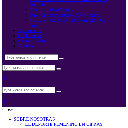
Femenino
Nosotras en las Carreras
Datos Entrenamientos – 15K Nocturna
VOLUNTARIADO Triatló Maritim 2019 – 11
mayo
Equipaciones
Conferencias
Carrera 10kFem
Noticias
Close
SOBRE NOSOTRAS
EL DEPORTE FEMENINO EN CIFRAS