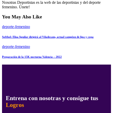
Nosotras Deportistas es la web de las deportistas y del deporte
femenino. Únete!
You May Also Like
deporte-femenino
Softbol: Elisa Aguilar dirigirá al Viladecans, actual campéon de liga y copa
deporte-femenino
Preparación de la 15K nocturna Valencia – 2022
Entrena con nosotras y consigue tus
Logros