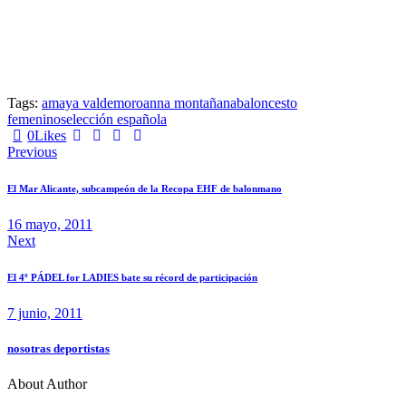
Tags:
amaya valdemoro
anna montañana
baloncesto
femenino
selección española
0
Likes
Previous
El Mar Alicante, subcampeón de la Recopa EHF de balonmano
16 mayo, 2011
Next
El 4º PÁDEL for LADIES bate su récord de participación
7 junio, 2011
nosotras deportistas
About Author