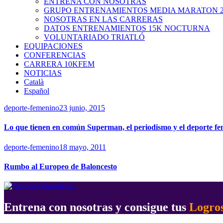
ENTRENA CON NOSOTRAS
GRUPO ENTRENAMIENTOS MEDIA MARATON 2
NOSOTRAS EN LAS CARRERAS
DATOS ENTRENAMIENTOS 15K NOCTURNA
VOLUNTARIADO TRIATLÓ
EQUIPACIONES
CONFERENCIAS
CARRERA 10KFEM
NOTICIAS
Català
Español
deporte-femenino
23 junio, 2015
Lo que tienen en común Superman, el periodismo y el deporte fe
deporte-femenino
18 mayo, 2011
Rumbo al Europeo de Baloncesto
Entrena con nosotras y consigue tus
Logro