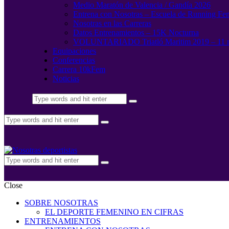
Medio Maratón de Valencia / Gandía 2026
Entrena con Nosotras – Escuela de Running Fe
Nosotras en las Carreras
Datos Entrenamientos – 15K Nocturna
VOLUNTARIADO Triatló Maritim 2019 – 11 
Equipaciones
Conferencias
Carrera 10kFem
Noticias
Close
SOBRE NOSOTRAS
EL DEPORTE FEMENINO EN CIFRAS
ENTRENAMIENTOS