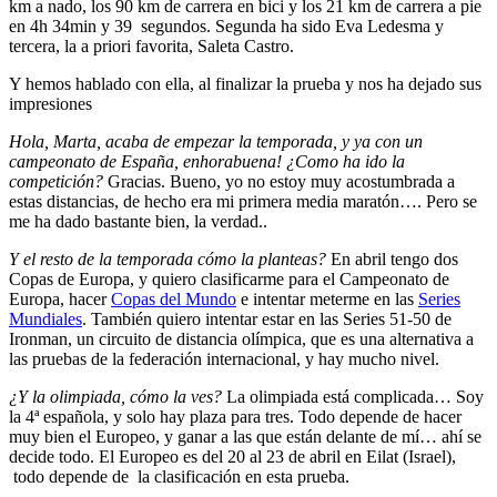
km a nado, los 90 km de carrera en bici y los 21 km de carrera a pie
en 4h 34min y 39 segundos. Segunda ha sido Eva Ledesma y
tercera, la a priori favorita, Saleta Castro.
Y hemos hablado con ella, al finalizar la prueba y nos ha dejado sus
impresiones
Hola, Marta, acaba de empezar la temporada, y ya con un
campeonato de España, enhorabuena! ¿Como ha ido la
competición?
Gracias. Bueno, yo no estoy muy acostumbrada a
estas distancias, de hecho era mi primera media maratón…. Pero se
me ha dado bastante bien, la verdad..
Y el resto de la temporada cómo la planteas?
En abril tengo dos
Copas de Europa, y quiero clasificarme para el Campeonato de
Europa, hacer
Copas del Mundo
e intentar meterme en las
Series
Mundiales
. También quiero intentar estar en las Series 51-50 de
Ironman, un circuito de distancia olímpica, que es una alternativa a
las pruebas de la federación internacional, y hay mucho nivel.
¿Y la olimpiada, cómo la ves?
La olimpiada está complicada… Soy
la 4ª española, y solo hay plaza para tres. Todo depende de hacer
muy bien el Europeo, y ganar a las que están delante de mí… ahí se
decide todo. El Europeo es del 20 al 23 de abril en Eilat (Israel),
todo depende de la clasificación en esta prueba.