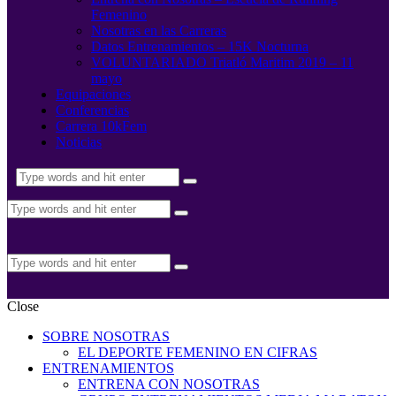
Femenino
Nosotras en las Carreras
Datos Entrenamientos – 15K Nocturna
VOLUNTARIADO Triatló Maritim 2019 – 11
mayo
Equipaciones
Conferencias
Carrera 10kFem
Noticias
Close
SOBRE NOSOTRAS
EL DEPORTE FEMENINO EN CIFRAS
ENTRENAMIENTOS
ENTRENA CON NOSOTRAS