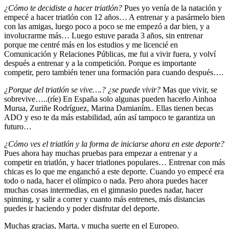
¿Cómo te decidiste a hacer triatlón?
Pues yo venía de la natación y
empecé a hacer triatlón con 12 años… A entrenar y a pasármelo bien
con las amigas, luego poco a poco se me empezó a dar bien, y a
involucrarme más… Luego estuve parada 3 años, sin entrenar
porque me centré más en los estudios y me licencié en
Comunicación y Relaciones Públicas, me fui a vivir fuera, y volví
después a entrenar y a la competición. Porque es importante
competir, pero también tener una formación para cuando después….
¿Porque del triatlón se vive….? ¿se puede vivir?
Mas que vivir, se
sobrevive…..(ríe) En España solo algunas pueden hacerlo Ainhoa
Murua, Zuriñe Rodríguez, Marina Damianím.. Ellas tienen becas
ADO y eso te da más estabilidad, aún así tampoco te garantiza un
futuro…
¿Cómo ves el triatlón y la forma de iniciarse ahora en este deporte?
Pues ahora hay muchas pruebas para empezar a entrenar y a
competir en triatlón, y hacer triatlones populares… Entrenar con más
chicas es lo que me enganchó a este deporte. Cuando yo empecé era
todo o nada, hacer el olímpico o nada. Pero ahora puedes hacer
muchas cosas intermedias, en el gimnasio puedes nadar, hacer
spinning, y salir a correr y cuanto más entrenes, más distancias
puedes ir haciendo y poder disfrutar del deporte.
Muchas gracias, Marta, y mucha suerte en el Europeo.