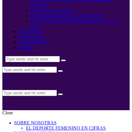
Femenino
Nosotras en las Carreras
Datos Entrenamientos – 15K Nocturna
VOLUNTARIADO Triatló Maritim 2019 – 11
mayo
Equipaciones
Conferencias
Carrera 10kFem
Noticias
Close
SOBRE NOSOTRAS
EL DEPORTE FEMENINO EN CIFRAS