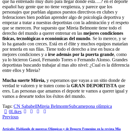
que ha entrenado muy duro para llegar donde está….? en el deporte
español hay gente que no tiene vergüenza, y parece que los
personajes que pueblan algunos puestos directivos en clubes y
federaciones bien podrían aprender algo de psicología deportiva y
empezar a tratar a nuestras deportistas con la admiración y el respeto
que se merecen. Por supuesto que Mireia Belmonte tiene todo el
derecho del mundo a querer entrenar en las
mejores condiciones
físicas, tecnológicas o económicas del mundo
. Se lo merece, y se
lo ha ganado con creces. Está en el élite y muchos equipos matarían
por tenerla en sus filas. Tiene todo el derecho a irse en busca de
mejores condiciones y a
irse además por la puerta grande
, como
ya lo hicieron Gasol, Fernando Torres o Fernando Alonso. Grandes
deportistas buscando trabajar al mas alto nivel: ¿Cual es la diferencia
entre ellos y Mireia?
Mucha suerte Mireia,
y esperamos que vayas a un sitio donde de
verdad te valoren y te traten como la
GRAN DEPORTISTA
que
eres. Las personas que amamos el deporte te vamos a querer igual y
vamos a desearte todos los éxitos del mundo.
Tags:
CN Sababell
Mireia Belmonte
Subcamepona olímpica
0
Likes
Navegación
Previous
de
Artículo: Hablando de nuestras Olímpicas y de Deporte Femenino en la revista Mía