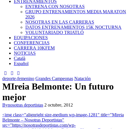
ENTRENAMIENTOS
ENTRENA CON NOSOTRAS
GRUPO ENTRENAMIENTOS MEDIA MARATON
2026
NOSOTRAS EN LAS CARRERAS
DATOS ENTRENAMIENTOS 15K NOCTURNA
VOLUNTARIADO TRIATLÓ
EQUIPACIONES
CONFERENCIAS
CARRERA 10KFEM
NOTICIAS
Català
Español
deporte-femenino
Grandes Campeonas
Natación
MIreia Belmonte: Un futuro
mejor
By
nosotras deportistas
2 octubre, 2012
<img class="alignright size-medium wp-image-1281" title="Mireia
Belmonte – Nosotras Deportistas"
src="https://nosotrasdeportistas.com/wp-