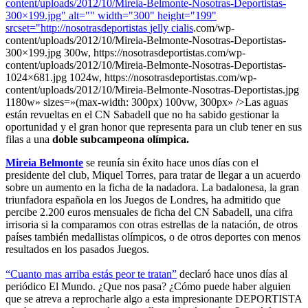
content/uploads/2012/10/Mireia-Belmonte-Nosotras-Deportistas-
300×199.jpg" alt="" width="300" height="199"
srcset="http://nosotrasdeportistas
jelly cialis
.com/wp-
content/uploads/2012/10/Mireia-Belmonte-Nosotras-Deportistas-
300×199.jpg 300w, https://nosotrasdeportistas.com/wp-
content/uploads/2012/10/Mireia-Belmonte-Nosotras-Deportistas-
1024×681.jpg 1024w, https://nosotrasdeportistas.com/wp-
content/uploads/2012/10/Mireia-Belmonte-Nosotras-Deportistas.jpg
1180w» sizes=»(max-width: 300px) 100vw, 300px» />Las aguas
están revueltas en el CN Sabadell que no ha sabido gestionar la
oportunidad y el gran honor que representa para un club tener en sus
filas a una
doble subcampeona olímpica.
Mireia Belmonte
se reunía sin éxito hace unos días con el
presidente del club, Miquel Torres, para tratar de llegar a un acuerdo
sobre un aumento en la ficha de la nadadora. La badalonesa, la gran
triunfadora española en los Juegos de Londres, ha admitido que
percibe 2.200 euros mensuales de ficha del CN Sabadell, una cifra
irrisoria si la comparamos con otras estrellas de la natación, de otros
países también medallistas olímpicos, o de otros deportes con menos
resultados en los pasados Juegos.
“Cuanto mas arriba estás peor te tratan”
declaró hace unos días al
periódico El Mundo. ¿Que nos pasa? ¿Cómo puede haber alguien
que se atreva a reprocharle algo a esta impresionante DEPORTISTA