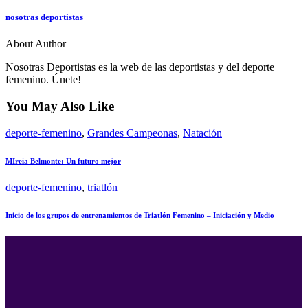
nosotras deportistas
About Author
Nosotras Deportistas es la web de las deportistas y del deporte
femenino. Únete!
You May Also Like
deporte-femenino
,
Grandes Campeonas
,
Natación
MIreia Belmonte: Un futuro mejor
deporte-femenino
,
triatlón
Inicio de los grupos de entrenamientos de Triatlón Femenino – Iniciación y Medio