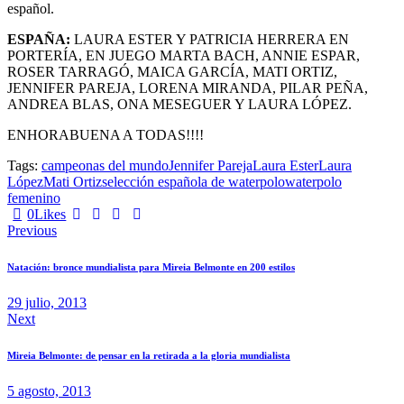
español.
ESPAÑA:
LAURA ESTER Y PATRICIA HERRERA EN
PORTERÍA, EN JUEGO MARTA BACH, ANNIE ESPAR,
ROSER TARRAGÓ, MAICA GARCÍA, MATI ORTIZ,
JENNIFER PAREJA, LORENA MIRANDA, PILAR PEÑA,
ANDREA BLAS, ONA MESEGUER Y LAURA LÓPEZ.
ENHORABUENA A TODAS!!!!
Tags:
campeonas del mundo
Jennifer Pareja
Laura Ester
Laura
López
Mati Ortiz
selección española de waterpolo
waterpolo
femenino
0
Likes
Previous
Natación: bronce mundialista para Mireia Belmonte en 200 estilos
29 julio, 2013
Next
Mireia Belmonte: de pensar en la retirada a la gloria mundialista
5 agosto, 2013