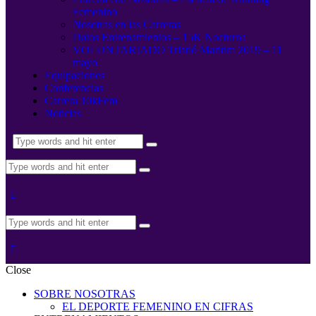
Femenino
Nosotras en las Carreras
Datos Entrenamientos – 15K Nocturna
VOLUNTARIADO Triatló Maritim 2019 – 11
mayo
Equipaciones
Conferencias
Carrera 10kFem
Noticias
Close
SOBRE NOSOTRAS
EL DEPORTE FEMENINO EN CIFRAS