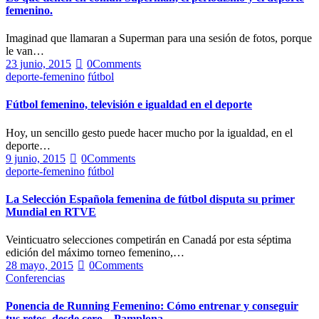
femenino.
Imaginad que llamaran a Superman para una sesión de fotos, porque
le van…
23 junio, 2015
0
Comments
deporte-femenino
fútbol
Fútbol femenino, televisión e igualdad en el deporte
Hoy, un sencillo gesto puede hacer mucho por la igualdad, en el
deporte…
9 junio, 2015
0
Comments
deporte-femenino
fútbol
La Selección Española femenina de fútbol disputa su primer
Mundial en RTVE
Veinticuatro selecciones competirán en Canadá por esta séptima
edición del máximo torneo femenino,…
28 mayo, 2015
0
Comments
Conferencias
Ponencia de Running Femenino: Cómo entrenar y conseguir
tus retos, desde cero – Pamplona