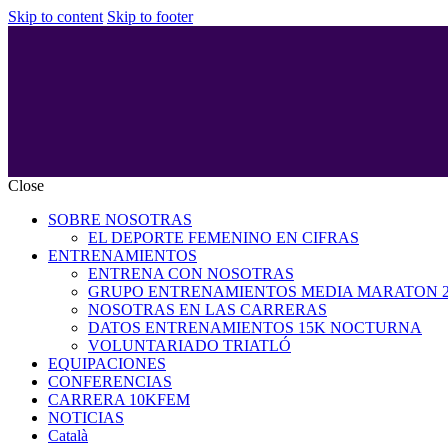
Skip to content
Skip to footer
Close
SOBRE NOSOTRAS
EL DEPORTE FEMENINO EN CIFRAS
ENTRENAMIENTOS
ENTRENA CON NOSOTRAS
GRUPO ENTRENAMIENTOS MEDIA MARATON 2
NOSOTRAS EN LAS CARRERAS
DATOS ENTRENAMIENTOS 15K NOCTURNA
VOLUNTARIADO TRIATLÓ
EQUIPACIONES
CONFERENCIAS
CARRERA 10KFEM
NOTICIAS
Català