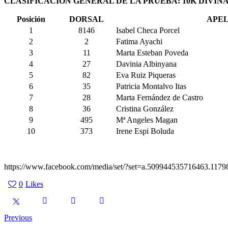
CLASIFICACIÓN GENERAL DE LA PRUEBA: 10K DIVIN
Posición
DORSAL
APEL
1
8146
Isabel Checa Porcel
2
2
Fatima Ayachi
3
11
Marta Esteban Poveda
4
27
Davinia Albinyana
5
82
Eva Ruiz Piqueras
6
35
Patricia Montalvo Itas
7
28
Marta Fernández de Castro
8
36
Cristina González
9
495
Mª Angeles Magan
10
373
Irene Espi Boluda
https://www.facebook.com/media/set/?set=a.509944535716463.11
0
Likes
Previous