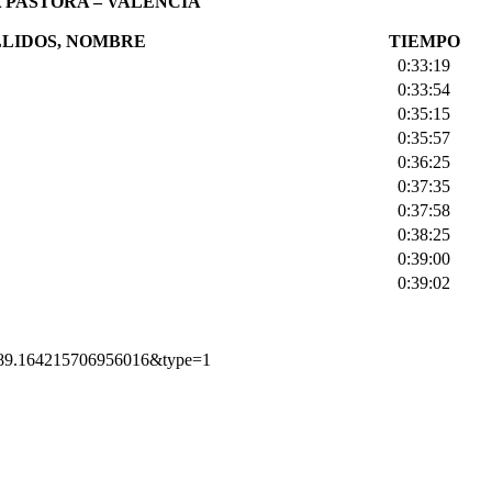
A PASTORA – VALENCIA
LIDOS, NOMBRE
TIEMPO
0:33:19
0:33:54
0:35:15
0:35:57
0:36:25
0:37:35
0:37:58
0:38:25
0:39:00
0:39:02
7989.164215706956016&type=1