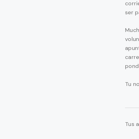
corri
ser p
Much
volun
apun
carre
pond
Tu n
Tus a