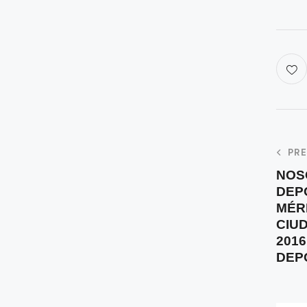
PR
NOS
DEP
MÉR
CIU
201
DEP