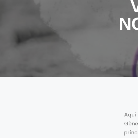
N
Aqui 
Gèner
princ