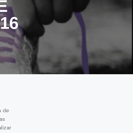
E
16
a de
las
lizar