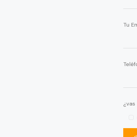
Tu Em
Telé
¿vas 