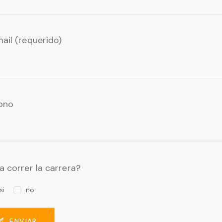
ail (requerido)
fono
a correr la carrera?
si
no