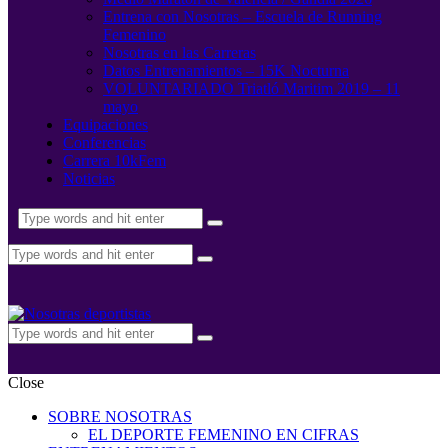
Entrena con Nosotras – Escuela de Running
Femenino
Nosotras en las Carreras
Datos Entrenamientos – 15K Nocturna
VOLUNTARIADO Triatló Maritim 2019 – 11
mayo
Equipaciones
Conferencias
Carrera 10kFem
Noticias
Close
SOBRE NOSOTRAS
EL DEPORTE FEMENINO EN CIFRAS