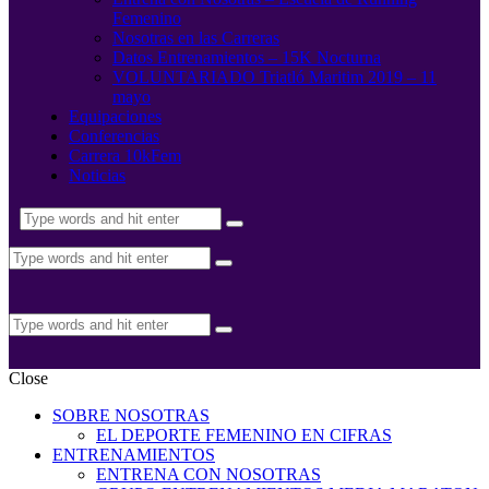
Femenino
Nosotras en las Carreras
Datos Entrenamientos – 15K Nocturna
VOLUNTARIADO Triatló Maritim 2019 – 11
mayo
Equipaciones
Conferencias
Carrera 10kFem
Noticias
Close
SOBRE NOSOTRAS
EL DEPORTE FEMENINO EN CIFRAS
ENTRENAMIENTOS
ENTRENA CON NOSOTRAS