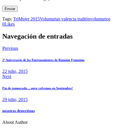
Tags:
TriMujer 2015
Voluntarias valencia trailtón
voluntarios
0
Likes
Navegación de entradas
Previous
2º Aniversario de los Entrenamientos de Running Femenino
22 julio, 2015
Next
Fin de temporada….pero volvemos en Septiembre!
29 julio, 2015
nosotras deportistas
About Author