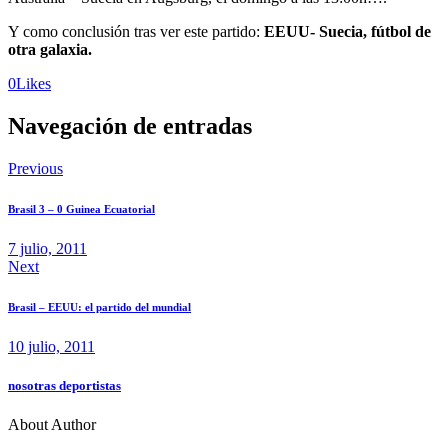
Y como conclusión tras ver este partido:
EEUU- Suecia, fútbol de
otra galaxia.
0
Likes
Navegación de entradas
Previous
Brasil 3 – 0 Guinea Ecuatorial
7 julio, 2011
Next
Brasil – EEUU: el partido del mundial
10 julio, 2011
nosotras deportistas
About Author