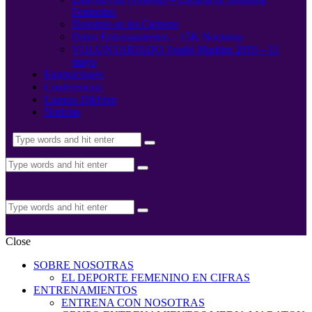
Femenino
Nosotras en las Carreras
Datos Entrenamientos – 15K Nocturna
VOLUNTARIADO Triatló Maritim 2019 – 11
mayo
Equipaciones
Conferencias
Carrera 10kFem
Noticias
Close
SOBRE NOSOTRAS
EL DEPORTE FEMENINO EN CIFRAS
ENTRENAMIENTOS
ENTRENA CON NOSOTRAS