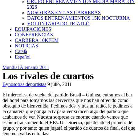
GRUPO ENTRENAMIENTOS MEDIA MARATON
2026
NOSOTRAS EN LAS CARRERAS
DATOS ENTRENAMIENTOS 15K NOCTURNA
VOLUNTARIADO TRIATLÓ
EQUIPACIONES
CONFERENCIAS
CARRERA 10KFEM
NOTICIAS
Català
Español
Mundial Alemania 2011
Los rivales de cuartos
By
nosotras deportistas
9 julio, 2011
El miércoles, de vuelta del partido Brasil – Guinea, entramos al bar
del hotel para tomarnos las cervecitas que nos han ofrecido como
obsequio de bienvenida. Pedimos dos, y tras un ratito, le pedimos a
la camarera que ponga la tv para ver si dicen algo del partido que
acabamos de ver. Nuestra sorpresa es enorme cuando vemos que
están retransmitiendo el
EEUU – Suecia
, que decide el primero de
grupo, y por tanto quien jugará el partido de cuartos de final, del que
tenemos ya las entradas.