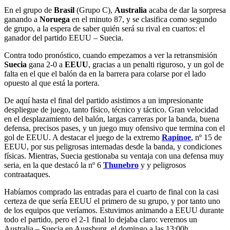
En el grupo de
Brasil
(Grupo C),
Australia
acaba de dar la sorpresa
ganando a
Noruega
en el minuto 87, y se clasifica como segundo
de grupo, a la espera de saber quién será su rival en cuartos: el
ganador del partido EEUU – Suecia.
Contra todo pronóstico, cuando empezamos a ver la retransmisión
Suecia
gana 2-0 a
EEUU
, gracias a un penalti riguroso, y un gol de
falta en el que el balón da en la barrera para colarse por el lado
opuesto al que está la portera.
De aquí hasta el final del partido asistimos a un impresionante
despliegue de juego, tanto físico, técnico y táctico. Gran velocidad
en el desplazamiento del balón, largas carreras por la banda, buena
defensa, precisos pases, y un juego muy ofensivo que termina con el
gol de EEUU. A destacar el juego de la extremo
Rapinoe
, nº 15 de
EEUU, por sus peligrosas internadas desde la banda, y condiciones
físicas. Mientras, Suecia gestionaba su ventaja con una defensa muy
seria, en la que destacó la nº 6
Thunebro
y y peligrosos
contraataques.
Habíamos comprado las entradas para el cuarto de final con la casi
certeza de que sería EEUU el primero de su grupo, y por tanto uno
de los equipos que veríamos. Estuvimos animando a EEUU durante
todo el partido, pero el 2-1 final lo dejaba claro: veremos un
Australia – Suecia en Augsburg, el domingo a las 13:00h….