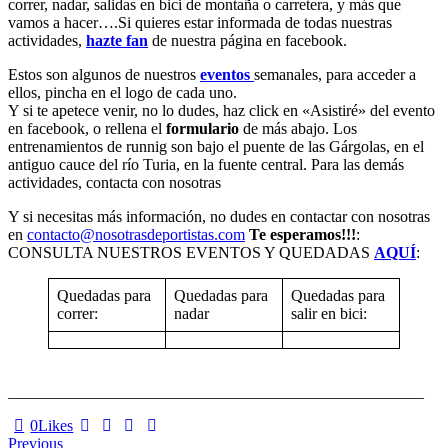
correr, nadar, salidas en bici de montaña o carretera, y más que
vamos a hacer….Si quieres estar informada de todas nuestras
actividades,
hazte fan
de nuestra página en facebook.
Estos son algunos de nuestros
eventos
semanales, para acceder a
ellos, pincha en el logo de cada uno.
Y si te apetece venir, no lo dudes, haz click en «Asistiré» del evento
en facebook, o rellena el
formulario
de más abajo. Los
entrenamientos de runnig son bajo el puente de las Gárgolas, en el
antiguo cauce del río Turia, en la fuente central. Para las demás
actividades, contacta con nosotras
Y si necesitas más información, no dudes en contactar con nosotras
en
contacto@nosotrasdeportistas.com
Te esperamos!!!
:
CONSULTA NUESTROS EVENTOS Y QUEDADAS
AQUÍ
:
Quedadas para
Quedadas para
Quedadas para
correr:
nadar
salir en bici:
____________________________________________________
0
Likes
Navegación
Previous