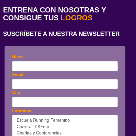
ENTRENA CON NOSOTRAS Y
CONSIGUE TUS
LOGROS
SUSCRÍBETE A NUESTRA NEWSLETTER