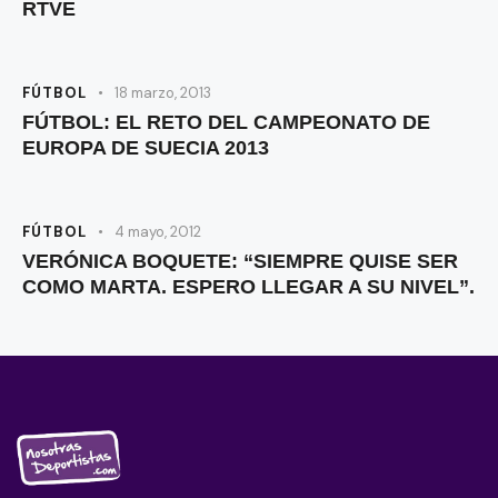
RTVE
FÚTBOL
18 marzo, 2013
FÚTBOL: EL RETO DEL CAMPEONATO DE
EUROPA DE SUECIA 2013
FÚTBOL
4 mayo, 2012
VERÓNICA BOQUETE: “SIEMPRE QUISE SER
COMO MARTA. ESPERO LLEGAR A SU NIVEL”.