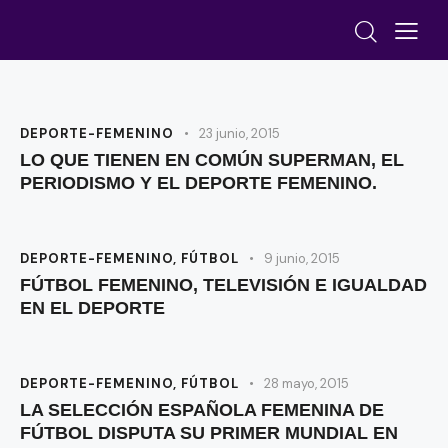
DEPORTE-FEMENINO
23 junio, 2015
LO QUE TIENEN EN COMÚN SUPERMAN, EL
PERIODISMO Y EL DEPORTE FEMENINO.
DEPORTE-FEMENINO
,
FÚTBOL
9 junio, 2015
FÚTBOL FEMENINO, TELEVISIÓN E IGUALDAD
EN EL DEPORTE
DEPORTE-FEMENINO
,
FÚTBOL
28 mayo, 2015
LA SELECCIÓN ESPAÑOLA FEMENINA DE
FÚTBOL DISPUTA SU PRIMER MUNDIAL EN