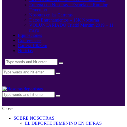
Entrena con Nosotras – Escuela de Running
Femenino
Nosotras en las Carreras
Datos Entrenamientos – 15K Nocturna
VOLUNTARIADO Triatló Maritim 2019 – 11
mayo
Equipaciones
Conferencias
Carrera 10kFem
Noticias
Close
SOBRE NOSOTRAS
EL DEPORTE FEMENINO EN CIFRAS