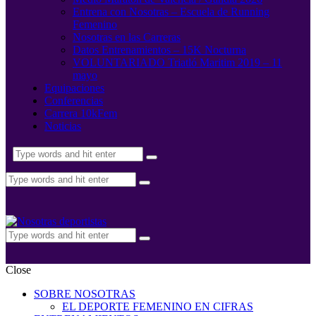
Entrena con Nosotras – Escuela de Running
Femenino
Nosotras en las Carreras
Datos Entrenamientos – 15K Nocturna
VOLUNTARIADO Triatló Maritim 2019 – 11
mayo
Equipaciones
Conferencias
Carrera 10kFem
Noticias
Close
SOBRE NOSOTRAS
EL DEPORTE FEMENINO EN CIFRAS