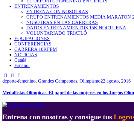
EL DEPORTE FEMENINO EN CIFRAS
ENTRENAMIENTOS
ENTRENA CON NOSOTRAS
GRUPO ENTRENAMIENTOS MEDIA MARATON 2
NOSOTRAS EN LAS CARRERAS
DATOS ENTRENAMIENTOS 15K NOCTURNA
VOLUNTARIADO TRIATLÓ
EQUIPACIONES
CONFERENCIAS
CARRERA 10KFEM
NOTICIAS
Català
Español
deporte-femenino
,
Grandes Campeonas
,
Olimpismo
22 agosto, 2016
Medallistas Olimpicas. El papel de las mujeres en los Juegos Olí
Entrena con nosotras y consigue tus
Logro