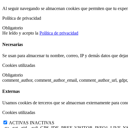
Al seguir navegando se almacenan cookies que permiten que tu experi
Política de privacidad
Obligatorio
He leído y acepto la
Política de privacidad
Necesarias
Se usan para almacenar tu nombre, correo, IP y demás datos que dejas 
Cookies utilizadas
Obligatorio
comment_author, comment_author_email, comment_author_url, gdpr,
Externas
Usamos cookies de terceros que se almacenan externamente para cono
Cookies utilizadas
ACTIVAS
INACTIVAS
_ga,_gat,_gid, _gali, GPS, IDE, PREF, VISITOR_INFO1_LIVE, YS