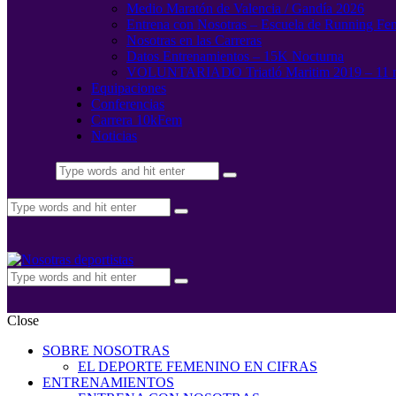
Medio Maratón de Valencia / Gandía 2026
Entrena con Nosotras – Escuela de Running Fe
Nosotras en las Carreras
Datos Entrenamientos – 15K Nocturna
VOLUNTARIADO Triatló Maritim 2019 – 11 
Equipaciones
Conferencias
Carrera 10kFem
Noticias
Close
SOBRE NOSOTRAS
EL DEPORTE FEMENINO EN CIFRAS
ENTRENAMIENTOS