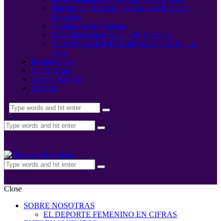
Entrena con Nosotras – Escuela de Running
Femenino
Nosotras en las Carreras
Datos Entrenamientos – 15K Nocturna
VOLUNTARIADO Triatló Maritim 2019 – 11
mayo
Equipaciones
Conferencias
Carrera 10kFem
Noticias
Close
SOBRE NOSOTRAS
EL DEPORTE FEMENINO EN CIFRAS