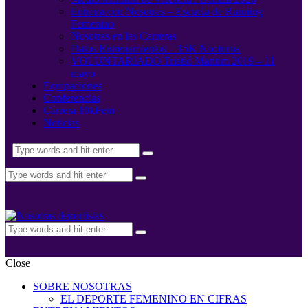
Entrena con Nosotras – Escuela de Running
Femenino
Nosotras en las Carreras
Datos Entrenamientos – 15K Nocturna
VOLUNTARIADO Triatló Maritim 2019 – 11
mayo
Equipaciones
Conferencias
Carrera 10kFem
Noticias
Close
SOBRE NOSOTRAS
EL DEPORTE FEMENINO EN CIFRAS