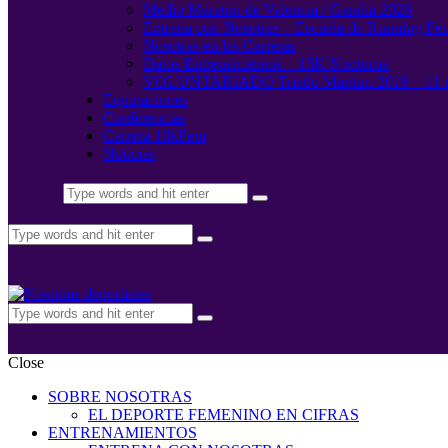
Medio Maratón de Valencia / Gandía 2026
Entrena con Nosotras – Escuela de Running Fe
Nosotras en las Carreras
Datos Entrenamientos – 15K Nocturna
VOLUNTARIADO Triatló Maritim 2019 – 11 
Equipaciones
Conferencias
Carrera 10kFem
Noticias
Close
SOBRE NOSOTRAS
EL DEPORTE FEMENINO EN CIFRAS
ENTRENAMIENTOS