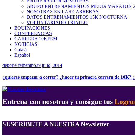
ENTRENA CON NOSOTRAS
GRUPO ENTRENAMIENTOS MEDIA MARATON 2
NOSOTRAS EN LAS CARRERAS
DATOS ENTRENAMIENTOS 15K NOCTURNA
VOLUNTARIADO TRIATLÓ
EQUIPACIONES
CONFERENCIAS
CARRERA 10KFEM
NOTICIAS
Català
Español
deporte-femenino
29 julio, 2014
¿quieres empezar a correr? ¿hacer tu primera carrera de 10K? 
Entrena con nosotras y consigue tus
Logro
SUSCRÍBETE A NUESTRA Newsletter