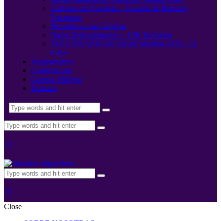
Entrena con Nosotras – Escuela de Running
Femenino
Nosotras en las Carreras
Datos Entrenamientos – 15K Nocturna
VOLUNTARIADO Triatló Maritim 2019 – 11
mayo
Equipaciones
Conferencias
Carrera 10kFem
Noticias
Close