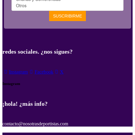
redes sociales. ¿nos sigues?
Instagram
Facebook
X
Instagram
¡hola! ¿más info?
contacto@nosotrasdeportistas.com