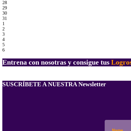
28
29
30
31
1
2
3
4
5
6
Entrena con nosotras y consigue tus
Logro
SUSCRÍBETE A NUESTRA Newsletter