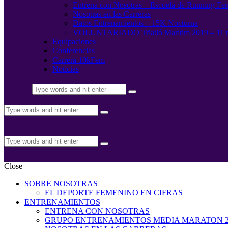
Entrena con Nosotras – Escuela de Running Fe
Nosotras en las Carreras
Datos Entrenamientos – 15K Nocturna
VOLUNTARIADO Triatló Maritim 2019 – 11 
Equipaciones
Conferencias
Carrera 10kFem
Noticias
Close
SOBRE NOSOTRAS
EL DEPORTE FEMENINO EN CIFRAS
ENTRENAMIENTOS
ENTRENA CON NOSOTRAS
GRUPO ENTRENAMIENTOS MEDIA MARATON 2