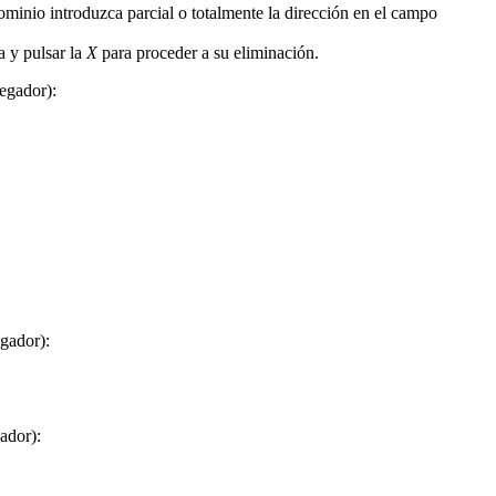
inio introduzca parcial o totalmente la dirección en el campo
a y pulsar la
X
para proceder a su eliminación.
vegador):
egador):
ador):