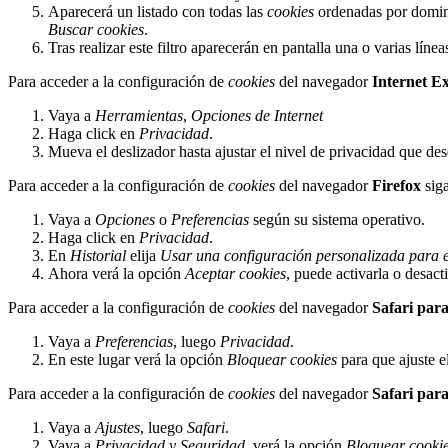
Aparecerá un listado con todas las
cookies
ordenadas por domini
Buscar cookies
.
Tras realizar este filtro aparecerán en pantalla una o varias líne
Para acceder a la configuración de
cookies
del navegador
Internet E
Vaya a
Herramientas
,
Opciones de Internet
Haga click en
Privacidad
.
Mueva el deslizador hasta ajustar el nivel de privacidad que des
Para acceder a la configuración de
cookies
del navegador
Firefox
siga
Vaya a
Opciones
o
Preferencias
según su sistema operativo.
Haga click en
Privacidad
.
En
Historial
elija
Usar una configuración personalizada para el
Ahora verá la opción
Aceptar cookies
, puede activarla o desact
Para acceder a la configuración de
cookies
del navegador
Safari par
Vaya a
Preferencias
, luego
Privacidad
.
En este lugar verá la opción
Bloquear cookies
para que ajuste e
Para acceder a la configuración de
cookies
del navegador
Safari par
Vaya a
Ajustes
, luego
Safari
.
Vaya a
Privacidad y Seguridad
, verá la opción
Bloquear cooki