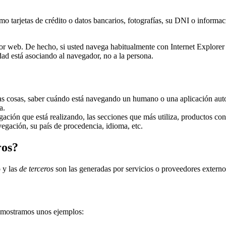
o tarjetas de crédito o datos bancarios, fotografías, su DNI o informac
dor web. De hecho, si usted navega habitualmente con Internet Explor
ad está asociando al navegador, no a la persona.
tras cosas, saber cuándo está navegando un humano o una aplicación au
a.
ación que está realizando, las secciones que más utiliza, productos cons
egación, su país de procedencia, idioma, etc.
ros?
o y las
de terceros
son las generadas por servicios o proveedores extern
 mostramos unos ejemplos: