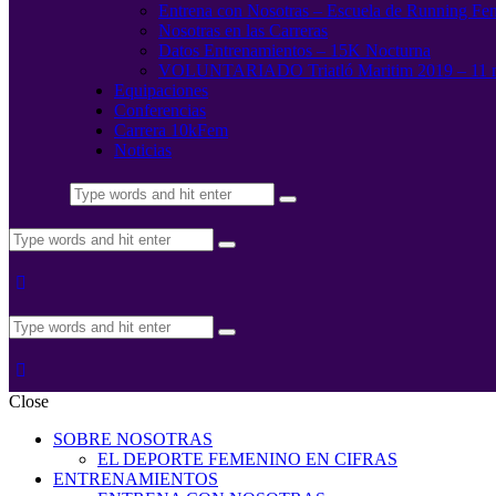
Entrena con Nosotras – Escuela de Running Fe
Nosotras en las Carreras
Datos Entrenamientos – 15K Nocturna
VOLUNTARIADO Triatló Maritim 2019 – 11 
Equipaciones
Conferencias
Carrera 10kFem
Noticias
Close
SOBRE NOSOTRAS
EL DEPORTE FEMENINO EN CIFRAS
ENTRENAMIENTOS