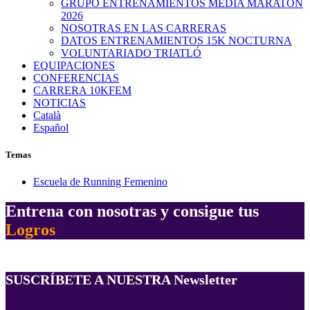
GRUPO ENTRENAMIENTOS MEDIA MARATON
2026
NOSOTRAS EN LAS CARRERAS
DATOS ENTRENAMIENTOS 15K NOCTURNA
VOLUNTARIADO TRIATLÓ
EQUIPACIONES
CONFERENCIAS
CARRERA 10KFEM
NOTICIAS
Català
Español
Temas
Escuela de Running Femenino
Entrena con nosotras y consigue tus
Logros
SUSCRÍBETE A NUESTRA Newsletter