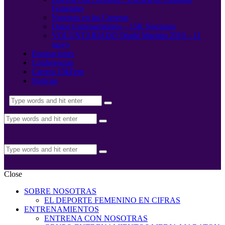
Femenino
Nosotras en las Carreras
Datos Entrenamientos – 15K Nocturna
VOLUNTARIADO Triatló Maritim 2019 – 11
mayo
Equipaciones
Conferencias
Carrera 10kFem
Noticias
Close
SOBRE NOSOTRAS
EL DEPORTE FEMENINO EN CIFRAS
ENTRENAMIENTOS
ENTRENA CON NOSOTRAS