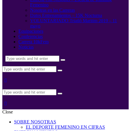
Femenino
Nosotras en las Carreras
Datos Entrenamientos – 15K Nocturna
VOLUNTARIADO Triatló Maritim 2019 – 11
mayo
Equipaciones
Conferencias
Carrera 10kFem
Noticias
Close
SOBRE NOSOTRAS
EL DEPORTE FEMENINO EN CIFRAS