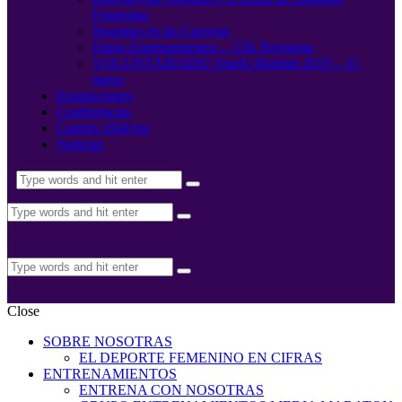
Femenino
Nosotras en las Carreras
Datos Entrenamientos – 15K Nocturna
VOLUNTARIADO Triatló Maritim 2019 – 11
mayo
Equipaciones
Conferencias
Carrera 10kFem
Noticias
Close
SOBRE NOSOTRAS
EL DEPORTE FEMENINO EN CIFRAS
ENTRENAMIENTOS
ENTRENA CON NOSOTRAS