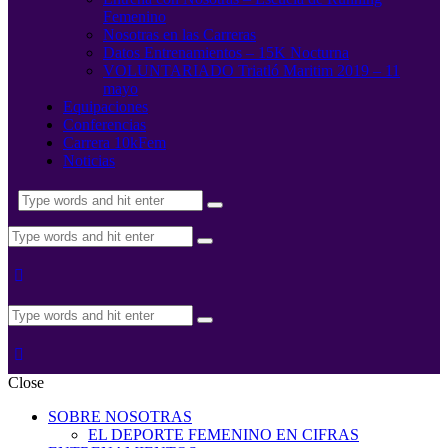
Femenino
Nosotras en las Carreras
Datos Entrenamientos – 15K Nocturna
VOLUNTARIADO Triatló Maritim 2019 – 11
mayo
Equipaciones
Conferencias
Carrera 10kFem
Noticias
Close
SOBRE NOSOTRAS
EL DEPORTE FEMENINO EN CIFRAS