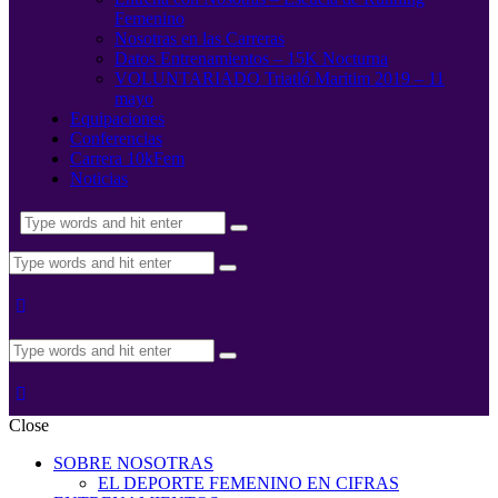
Femenino
Nosotras en las Carreras
Datos Entrenamientos – 15K Nocturna
VOLUNTARIADO Triatló Maritim 2019 – 11
mayo
Equipaciones
Conferencias
Carrera 10kFem
Noticias
Close
SOBRE NOSOTRAS
EL DEPORTE FEMENINO EN CIFRAS