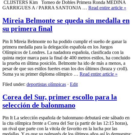
CLIJSTERS Kim Torneo de Dobles Primera Ronda MEDINA
GARRIGUES A / PARRA SANTONJA …
Read entire article »
Mireia Belmonte se queda sin medalla en
su primera final
Pin It Mireia Belmonte no ha podido cumplir el sueño de ganar la
primera medalla para la delegación española en los Juegos
Olímpicos de Londres. La nadadora española, clasificada con la
quinta mejor marca para la final de 400 metros estilos, ha concluido
la prueba en última posición. Belmonte ha ido de más a menos, a
pesar de que sus estilos fuertes eran los dos últimos (braza y croll).
Suma ya su primer diploma olímpico …
Read entire article »
Filed under:
deportistas olímpicas
·
Edit
Corea del Sur, primer escollo para la
selección de balonmano
Pin It La selección española de balonmano debutará este sábado en
la cita olímpica frente a Corea del Sur (a partir de las 12:15 horas),
un rival que parte con la vitola de favorito en la lucha por las
medallas. Y es que su palmarés de los últimos años así lo demuestra: