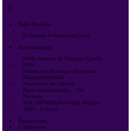
Sobre Nosotras
El Deporte Femenino en Cifras
Entrenamientos
Medio Maratón de Valencia / Gandía
2026
Entrena con Nosotras – Escuela de
Running Femenino
Nosotras en las Carreras
Datos Entrenamientos – 15K
Nocturna
VOLUNTARIADO Triatló Maritim
2019 – 11 mayo
Equipaciones
Conferencias