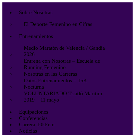
Sobre Nosotras
El Deporte Femenino en Cifras
Entrenamientos
Medio Maratón de Valencia / Gandía
2026
Entrena con Nosotras – Escuela de
Running Femenino
Nosotras en las Carreras
Datos Entrenamientos – 15K
Nocturna
VOLUNTARIADO Triatló Maritim
2019 – 11 mayo
Equipaciones
Conferencias
Carrera 10kFem
Noticias