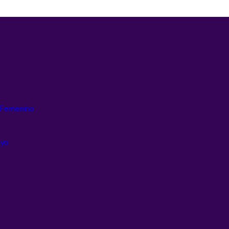
g Femenino
ayo