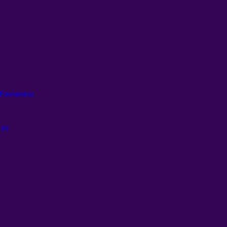
g Femenino
ayo